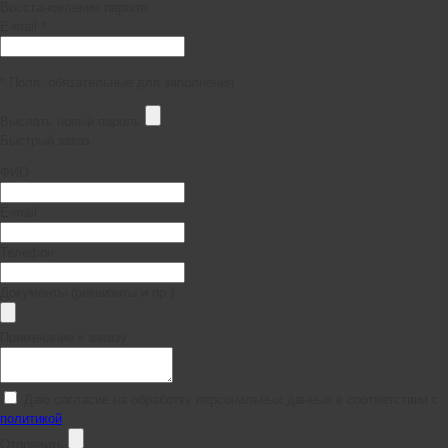
Восстановление пароля
E-mail *
* Поля, обязательные для заполнения
Выслать новый пароль
Быстрый заказ
ФИО
E-mail
Телефон
Документы (реквизиты и пр.)
Примечание к заказу
Даю согласие на обработку персональных данных в соответствии с
политикой
Отправить