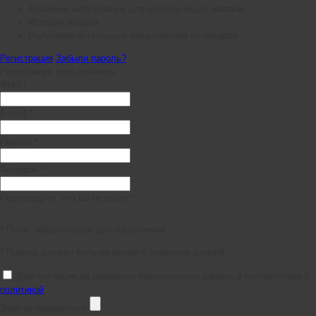
Хранение информации для последующих заказов
История заказов
Получение актуальных предложений по товарам
Регистрация
Забыли пароль?
Регистрация пользователя
ФИО *
E-mail *
Пароль *
Телефон *
Подтвердите, что вы не робот *
* Поля, обязательные для заполнения
* Пароль должен быть не менее 6 символов длиной.
Даю согласие на обработку персональных данных в соответствии с
политикой
Зарегистрироваться