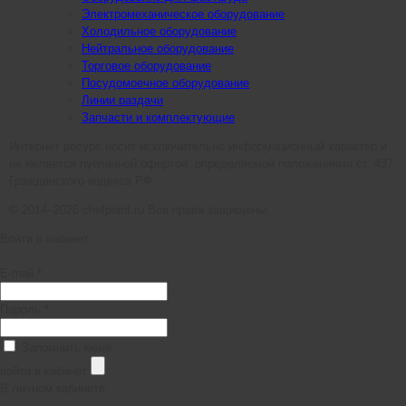
Электромеханическое оборудование
Холодильное оборудование
Нейтральное оборудование
Торговое оборудование
Посудомоечное оборудование
Линии раздачи
Запчасти и комплектующие
Интернет ресурс носит исключительно информационный характер и
не является публичной офертой, определяемой положениями ст. 437
Гражданского кодекса РФ.
© 2014–2026 chefpoint.ru Все права защищены.
Войти в кабинет
E-mail *
Пароль *
Запомнить меня
войти в кабинет
В личном кабинете: