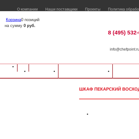
О компании
Наши поставщики
Проекты
Политика обрабо
Корзина
0 позиций
на сумму
0 руб.
8 (495) 532
info@chefpoint.r
Оборудование для ресторанов и кафе
⁄
Каталог оборудования
⁄
Тепловое о
Каталог
Доставка и оплата
Распрод
пекарский ВОСХОД ХПЭ-500 (нерж.)
ШКАФ ПЕКАРСКИЙ ВОСХОД 