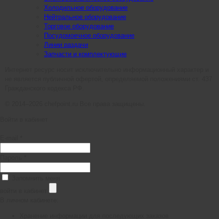
Холодильное оборудование
Нейтральное оборудование
Торговое оборудование
Посудомоечное оборудование
Линии раздачи
Запчасти и комплектующие
Интернет ресурс носит исключительно информационный характер и
не является публичной офертой, определяемой положениями ст. 437
Гражданского кодекса РФ.
© 2014–2026 chefpoint.ru Все права защищены.
Войти в кабинет
E-mail *
Пароль *
Запомнить меня
войти в кабинет
В личном кабинете:
Хранение информации для последующих заказов