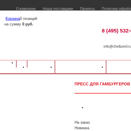
О компании
Наши поставщики
Проекты
Политика обрабо
Корзина
0 позиций
на сумму
0 руб.
8 (495) 532
info@chefpoint.r
Оборудование для ресторанов и кафе
⁄
Каталог оборудования
⁄
Электромех
Каталог
Доставка и оплата
Распрод
гамбургеров
⁄
FIMAR
⁄
Пресс для гамбургеров FIMAR F/10
ПРЕСС ДЛЯ ГАМБУРГЕРОВ 
На заказ
Новинка