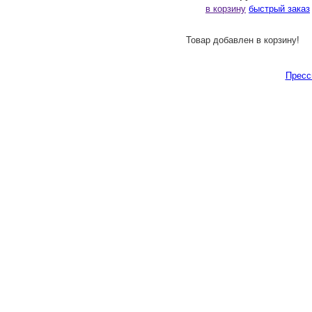
в корзину
быстрый заказ
Товар добавлен в корзину!
Пресс