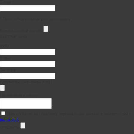
E-mail *
* Поля, обязательные для заполнения
Выслать новый пароль
Быстрый заказ
ФИО
E-mail
Телефон
Документы (реквизиты и пр.)
Примечание к заказу
Даю согласие на обработку персональных данных в соответствии с
политикой
Отправить