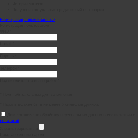
История заказов
Получение актуальных предложений по товарам
Регистрация
Забыли пароль?
Регистрация пользователя
ФИО *
E-mail *
Пароль *
Телефон *
Подтвердите, что вы не робот *
* Поля, обязательные для заполнения
* Пароль должен быть не менее 6 символов длиной.
Даю согласие на обработку персональных данных в соответствии с
политикой
Зарегистрироваться
Восстановление пароля