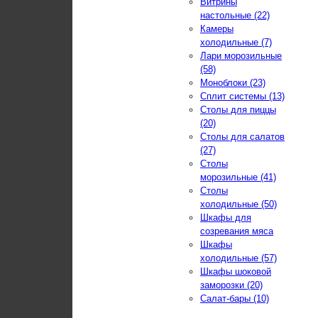
Витрины
настольные (22)
Камеры
холодильные (7)
Лари морозильные
(58)
Моноблоки (23)
Сплит системы (13)
Столы для пиццы
(20)
Столы для салатов
(27)
Столы
морозильные (41)
Столы
холодильные (50)
Шкафы для
созревания мяса
Шкафы
холодильные (57)
Шкафы шоковой
заморозки (20)
Салат-бары (10)