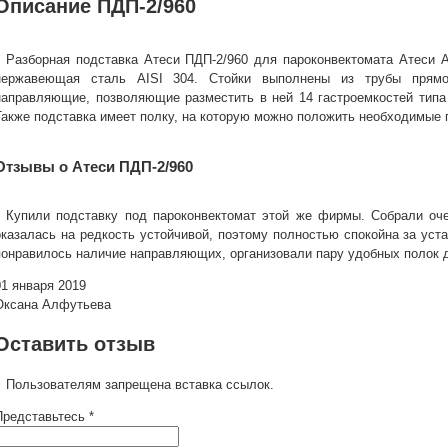
Описание ПДП-2/960
Разборная подставка Атеси ПДП-2/960 для пароконвектомата Атеси 
нержавеющая сталь AISI 304. Стойки выполнены из трубы прямоу
направляющие, позволяющие разместить в ней 14 гастроемкостей типа 
Также подставка имеет полку, на которую можно положить необходимые
Отзывы о Атеси ПДП-2/960
Купили подставку под пароконвектомат этой же фирмы. Собрали оче
оказалась на редкость устойчивой, поэтому полностью спокойна за уст
понравилось наличие направляющих, организовали пару удобных полок 
01 января 2019
Оксана Алфутьева
Оставить отзыв
Пользователям запрещена вставка ссылок.
Представьтесь *