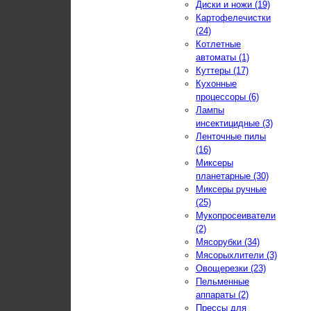
Диски и ножи (19)
Картофелечистки
(24)
Котлетные
автоматы (1)
Куттеры (17)
Кухонные
процессоры (6)
Лампы
инсектицидные (3)
Ленточные пилы
(16)
Миксеры
планетарные (30)
Миксеры ручные
(25)
Мукопросеиватели
(2)
Мясорубки (34)
Мясорыхлители (3)
Овощерезки (23)
Пельменные
аппараты (2)
Прессы для