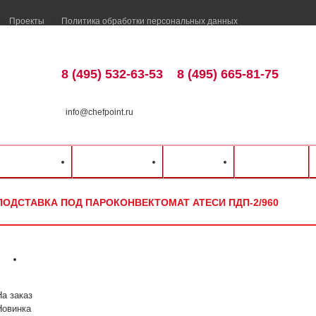
Проекты
Политика обработки персональных данных
8 (495) 532-63-53
8 (495) 665-81-75
info@chefpoint.ru
талог оборудования
⁄
Нейтральное оборудование
⁄
Подставки
⁄
Атеси
⁄
Подстав
ка и оплата
Распродажа
Разделы
Контакты
ПОДСТАВКА ПОД ПАРОКОНВЕКТОМАТ АТЕСИ ПДП-2/960
На заказ
Новинка