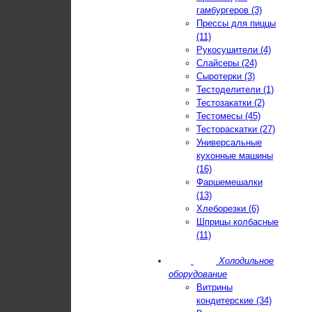
гамбургеров (3)
Прессы для пиццы
(11)
Рукосушители (4)
Слайсеры (24)
Сыротерки (3)
Тестоделители (1)
Тестозакатки (2)
Тестомесы (45)
Тестораскатки (27)
Универсальные
кухонные машины
(16)
Фаршемешалки
(13)
Хлеборезки (6)
Шприцы колбасные
(11)
Холодильное
оборудование
Витрины
кондитерские (34)