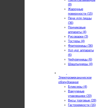
(8)
Жарочные
поверхности (15)
Печи для пиццы
(36)
Пончиковые
аппараты (4)
Рисоварки (3)
Тостеры (4)
Фритюрницы (36)
Хот-дог аппараты
(6)
Чебуречницы (6)
Шашлычницы (4)
Электромеханическое
оборудование
Бликсеры (4)
Вакуумные
упаковщики (20)
Весы торговые (28)
Гастроемкости (16)