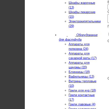
E
Шкафы жарочные
(13)
Шкафы пекарские
(15)
Электрокипятильники
(29)
Оборудование
для фастфуда
Аппараты для
попкорна (24)
Аппараты для
сахарной ваты (17)
Аппараты для
шаурмы (20)
Блинницы (18)
Вафельницы (13)
Витрины тепловые
(10)
Грили для кур (18)
Грили контактные
(17)
Грили лавовые (4)
Грили-саламандра