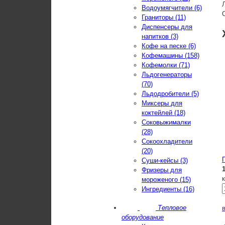
Водоумягчители (6)
Граниторы (11)
Диспенсеры для
напитков (3)
Кофе на песке (6)
Кофемашины (158)
Кофемолки (71)
Льдогенераторы
(70)
Льдодробители (5)
Миксеры для
коктейлей (18)
Соковыжималки
(28)
Сокоохладители
(20)
Суши-кейсы (3)
Фризеры для
мороженого (15)
Ингредиенты (16)
Тепловое
оборудование