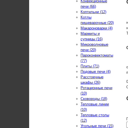
Конвекционные
печи (66)
Коптильни (12)
Котлы
пищеварочные (20)
Макароноварки (4)
Мармиты и
супницы (16)
Микроволновые
печи (20)
Пароконвектоматы
(77)
Плиты (71)
Подовые печи (4)
Расстоечные
шкафы (26)
Ротационные печи
(10)
Сковороды (18)
Тепловые линии
(10)
Тепловые столы
(12)
Угольные печи (15)