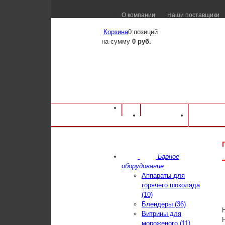
О компании
Наши поставщики
Корзина
0 позиций
на сумму
0 руб.
Оборудование для ресторанов и кафе
⁄
Ка
Каталог
Достав
под пароконвектомат Атеси ПДП-2/960
Барное
оборудование
Аппараты для
горячего шоколада
(10)
Блендеры (36)
Витрины для
мороженого (11)