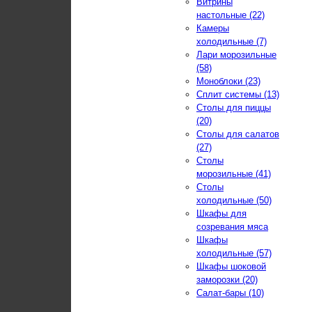
Витрины
настольные (22)
Камеры
холодильные (7)
Лари морозильные
(58)
Моноблоки (23)
Сплит системы (13)
Столы для пиццы
(20)
Столы для салатов
(27)
Столы
морозильные (41)
Столы
холодильные (50)
Шкафы для
созревания мяса
Шкафы
холодильные (57)
Шкафы шоковой
заморозки (20)
Салат-бары (10)