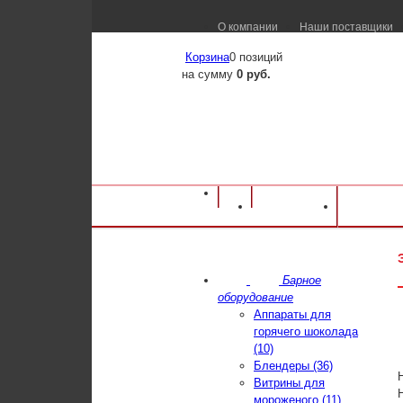
О компании
Наши поставщики
Корзина
0 позиций
на сумму
0 руб.
Оборудование для ресторанов и кафе
⁄
Ка
Каталог
Достав
ЭПК-48ЖШ-К 2/1 (с конвекцией)
Барное
оборудование
Аппараты для
горячего шоколада
(10)
Блендеры (36)
Витрины для
мороженого (11)