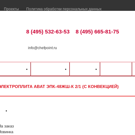
Проекты
Политика обработки персональных данных
8 (495) 532-63-53
8 (495) 665-81-75
info@chefpoint.ru
талог оборудования
⁄
Тепловое оборудование
⁄
Плиты
⁄
Abat
⁄
Электроплита Ab
ка и оплата
Распродажа
Разделы
Контакты
ЭЛЕКТРОПЛИТА ABAT ЭПК-48ЖШ-К 2/1 (С КОНВЕКЦИЕЙ)
На заказ
Новинка