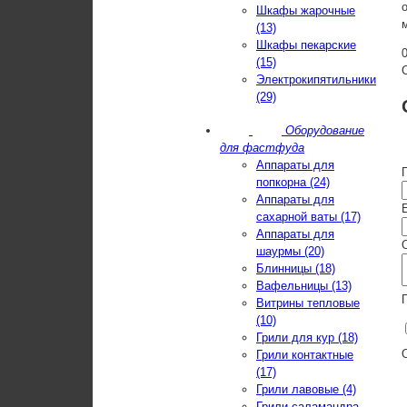
Шкафы жарочные
(13)
Шкафы пекарские
(15)
Электрокипятильники
(29)
Оборудование
для фастфуда
Аппараты для
попкорна (24)
Аппараты для
E
сахарной ваты (17)
Аппараты для
шаурмы (20)
Блинницы (18)
Вафельницы (13)
Витрины тепловые
(10)
Грили для кур (18)
Грили контактные
(17)
Грили лавовые (4)
Грили-саламандра