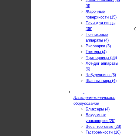
(8)
Жарочные
поверхности (15)
Печи для пиццы
(36)
Пончиковые
аппараты (4)
Рисоварки (3)
Тостеры (4)
Фритюрницы (36)
Хот-дог аппараты
(6)
Чебуречницы (6)
Шашлычницы (4)
Электромеханическое
оборудование
Бликсеры (4)
Вакуумные
упаковщики (20)
Весы торговые (28)
Гастроемкости (16)