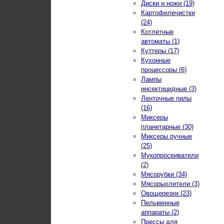
Диски и ножи (19)
Картофелечистки
(24)
Котлетные
автоматы (1)
Куттеры (17)
Кухонные
процессоры (6)
Лампы
инсектицидные (3)
Ленточные пилы
(16)
Миксеры
планетарные (30)
Миксеры ручные
(25)
Мукопросеиватели
(2)
Мясорубки (34)
Мясорыхлители (3)
Овощерезки (23)
Пельменные
аппараты (2)
Прессы для