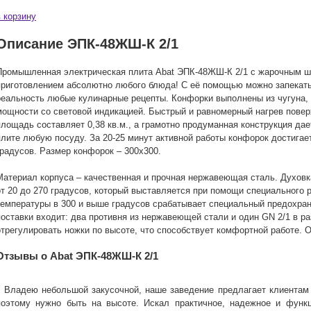
в корзину
Описание ЭПК-48ЖШ-К 2/1
Промышленная электрическая плита Abat ЭПК-48ЖШ-К 2/1 с жарочным ш
приготовлением абсолютно любого блюда! С её помощью можно запекать,
реальность любые кулинарные рецепты. Конфорки выполнены из чугуна,
мощности со световой индикацией. Быстрый и равномерный нагрев повер
площадь составляет 0,38 кв.м., а грамотно продуманная конструкция дае
плите любую посуду. За 20-25 минут активной работы конфорок достигае
градусов. Размер конфорок – 300х300.
Материал корпуса – качественная и прочная нержавеющая сталь. Духовк
от 20 до 270 градусов, который выставляется при помощи специального 
температуры в 300 и выше градусов срабатывает специальный предохран
поставки входит: два противня из нержавеющей стали и один GN 2/1 в р
отрегулировать ножки по высоте, что способствует комфортной работе. 
Отзывы о Abat ЭПК-48ЖШ-К 2/1
Владею небольшой закусочной, наше заведение предлагает клиентам 
поэтому нужно быть на высоте. Искал практичное, надежное и функ