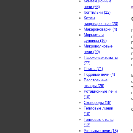
Конвекционные
печи (66)
Коптильни (12)
Котлы
пищеварочные (20)
Макароноварки (4)
Мармиты и
супницы (16)
Микроволновые
печи (20)
Пароконвектоматы
(77)
Плиты (71)
Подовые печи (4)
Расстоечные
шкафы (26)
Ротационные печи
(10)
Сковороды (18)
Тепловые линии
(10)
Тепловые столы
(12)
Угольные печи (15)