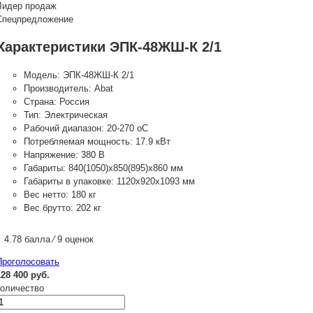
Лидер продаж
Спецпредложение
Характеристики ЭПК-48ЖШ-К 2/1
Модель:
ЭПК-48ЖШ-К 2/1
Производитель:
Abat
Страна:
Россия
Тип:
Электрическая
Рабочий диапазон:
20-270 оС
Потребляемая мощность:
17.9 кВт
Напряжение:
380 В
Габариты:
840(1050)x850(895)x860 мм
Габариты в упаковке:
1120х920х1093 мм
Вес нетто:
180 кг
Вес брутто:
202 кг
4.78 балла ⁄ 9 оценок
Проголосовать
128 400 руб.
количество