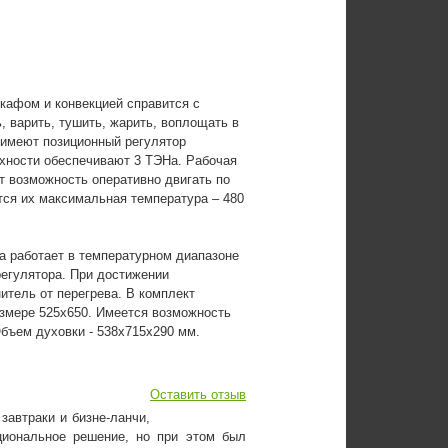
кафом и конвекцией справится с
 варить, тушить, жарить, воплощать в
 имеют позиционный регулятор
хности обеспечивают 3 ТЭНа. Рабочая
т возможность оперативно двигать по
тся их максимальная температура – 480
а работает в температурном диапазоне
регулятора. При достижении
итель от перегрева. В комплект
азмере 525х650. Имеется возможность
Объем духовки - 538x715x290 мм.
Оставить отзыв
завтраки и бизне-ланчи,
циональное решение, но при этом был