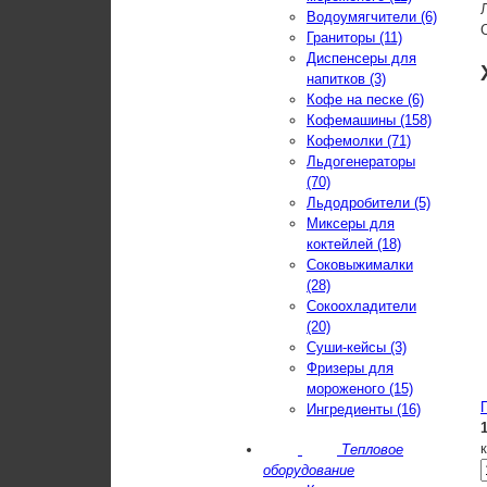
Водоумягчители (6)
Граниторы (11)
Диспенсеры для
напитков (3)
Кофе на песке (6)
Кофемашины (158)
Кофемолки (71)
Льдогенераторы
(70)
Льдодробители (5)
Миксеры для
коктейлей (18)
Соковыжималки
(28)
Сокоохладители
(20)
Суши-кейсы (3)
Фризеры для
мороженого (15)
Ингредиенты (16)
Тепловое
оборудование