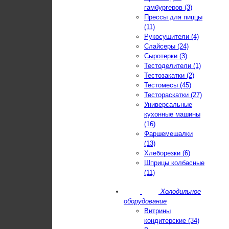
гамбургеров (3)
Прессы для пиццы
(11)
Рукосушители (4)
Слайсеры (24)
Сыротерки (3)
Тестоделители (1)
Тестозакатки (2)
Тестомесы (45)
Тестораскатки (27)
Универсальные
кухонные машины
(16)
Фаршемешалки
(13)
Хлеборезки (6)
Шприцы колбасные
(11)
Холодильное
оборудование
Витрины
кондитерские (34)