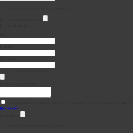
* Поля, обязательные для заполнения
Выслать новый пароль
Быстрый заказ
ФИО
E-mail
Телефон
Документы (реквизиты и пр.)
Примечание к заказу
Даю согласие на обработку персональных данных в соответствии с
политикой
Отправить
*
Поля, обязательные для заполнения