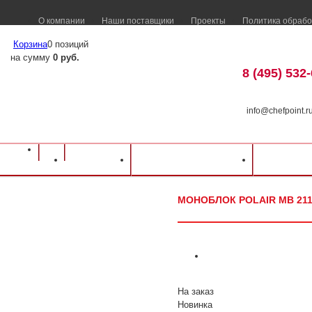
О компании
Наши поставщики
Проекты
Политика обрабо
Корзина
0 позиций
на сумму
0 руб.
8 (495) 532
info@chefpoint.r
Оборудование для ресторанов и кафе
⁄
Каталог оборудования
⁄
Холодильн
Каталог
Доставка и оплата
Распрод
Polair MB 211 SF (-20,-15)
МОНОБЛОК POLAIR MB 211 S
На заказ
Новинка