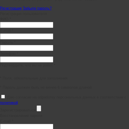
Регистрация
Забыли пароль?
Регистрация пользователя
ФИО *
E-mail *
Пароль *
Телефон *
Подтвердите, что вы не робот *
* Поля, обязательные для заполнения
* Пароль должен быть не менее 6 символов длиной.
Даю согласие на обработку персональных данных в соответствии с
политикой
Зарегистрироваться
Восстановление пароля
E-mail *