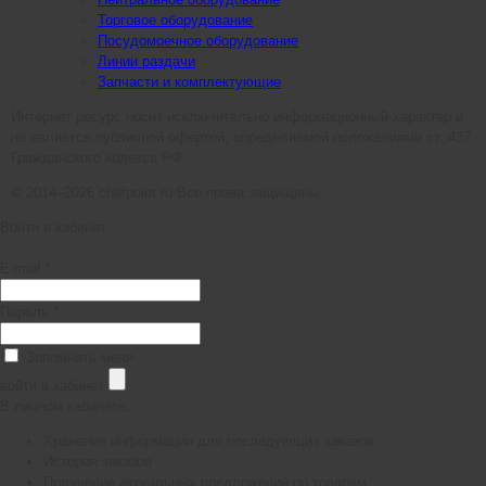
Торговое оборудование
Посудомоечное оборудование
Линии раздачи
Запчасти и комплектующие
Интернет ресурс носит исключительно информационный характер и
не является публичной офертой, определяемой положениями ст. 437
Гражданского кодекса РФ.
© 2014–2026 chefpoint.ru Все права защищены.
Войти в кабинет
E-mail *
Пароль *
Запомнить меня
войти в кабинет
В личном кабинете:
Хранение информации для последующих заказов
История заказов
Получение актуальных предложений по товарам