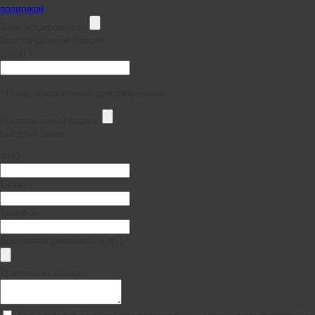
политикой
Зарегистрироваться
Восстановление пароля
E-mail *
* Поля, обязательные для заполнения
Выслать новый пароль
Быстрый заказ
ФИО
E-mail
Телефон
Документы (реквизиты и пр.)
Примечание к заказу