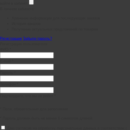
войти в кабинет
В личном кабинете:
Хранение информации для последующих заказов
История заказов
Получение актуальных предложений по товарам
Регистрация
Забыли пароль?
Регистрация пользователя
ФИО *
E-mail *
Пароль *
Телефон *
Подтвердите, что вы не робот *
* Поля, обязательные для заполнения
* Пароль должен быть не менее 6 символов длиной.
Даю согласие на обработку персональных данных в соответствии с