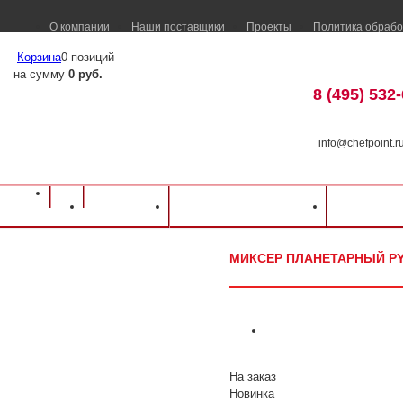
О компании
Наши поставщики
Проекты
Политика обрабо
Корзина
0 позиций
на сумму
0 руб.
8 (495) 532
info@chefpoint.r
Оборудование для ресторанов и кафе
⁄
Каталог оборудования
⁄
Электромех
Каталог
Доставка и оплата
Распрод
⁄
PYHL
⁄
Миксер планетарный PYHL B-80P
МИКСЕР ПЛАНЕТАРНЫЙ PY
На заказ
Новинка