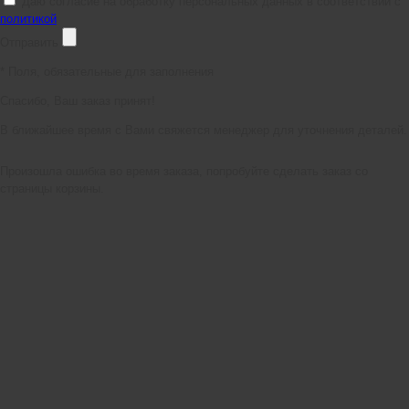
Даю согласие на обработку персональных данных в соответствии с
политикой
Отправить
*
Поля, обязательные для заполнения
Спасибо, Ваш заказ принят!
В ближайшее время с Вами свяжется менеджер для уточнения деталей.
Произошла ошибка во время заказа, попробуйте сделать заказ со
страницы корзины.