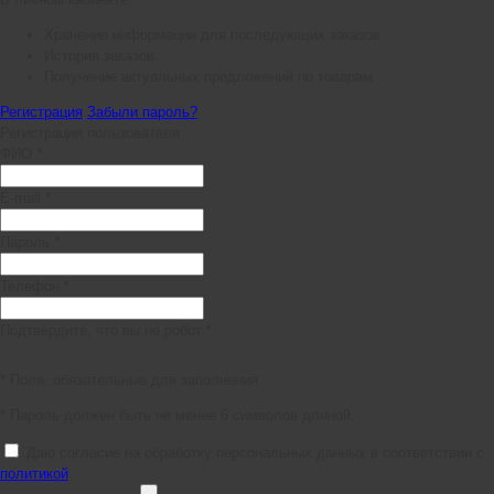
Хранение информации для последующих заказов
История заказов
Получение актуальных предложений по товарам
Регистрация
Забыли пароль?
Регистрация пользователя
ФИО *
E-mail *
Пароль *
Телефон *
Подтвердите, что вы не робот *
* Поля, обязательные для заполнения
* Пароль должен быть не менее 6 символов длиной.
Даю согласие на обработку персональных данных в соответствии с
политикой