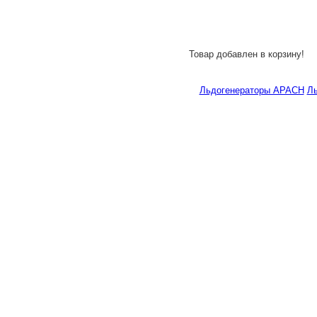
Товар добавлен в корзину!
Льдогенераторы APACH
Ль