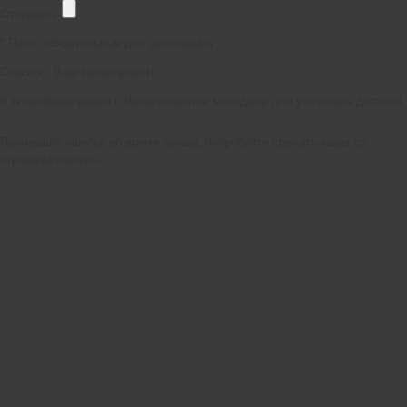
Отправить
*
Поля, обязательные для заполнения
Спасибо, Ваш заказ принят!
В ближайшее время с Вами свяжется менеджер для уточнения деталей.
Произошла ошибка во время заказа, попробуйте сделать заказ со
страницы корзины.