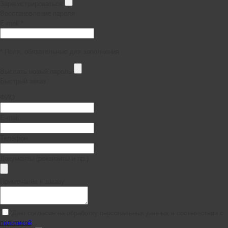
Зарегистрироваться
Восстановление пароля
E-mail *
* Поля, обязательные для заполнения
Выслать новый пароль
Быстрый заказ
ФИО
E-mail
Телефон
Документы (реквизиты и пр.)
Примечание к заказу
Даю согласие на обработку персональных данных в соответствии с
политикой