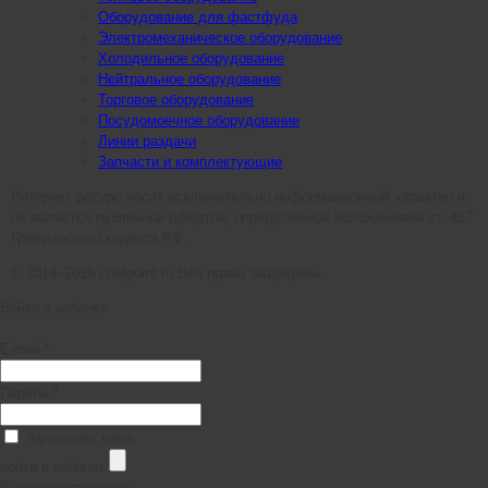
Оборудование для фастфуда
Электромеханическое оборудование
Холодильное оборудование
Нейтральное оборудование
Торговое оборудование
Посудомоечное оборудование
Линии раздачи
Запчасти и комплектующие
Интернет ресурс носит исключительно информационный характер и
не является публичной офертой, определяемой положениями ст. 437
Гражданского кодекса РФ.
© 2014–2026 chefpoint.ru Все права защищены.
Войти в кабинет
E-mail *
Пароль *
Запомнить меня
войти в кабинет
В личном кабинете: