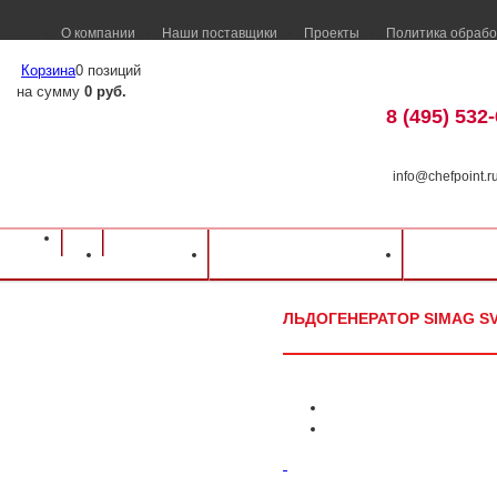
О компании
Наши поставщики
Проекты
Политика обрабо
Корзина
0 позиций
на сумму
0 руб.
8 (495) 532
info@chefpoint.r
Оборудование для ресторанов и кафе
⁄
Каталог оборудования
⁄
Барное об
Каталог
Доставка и оплата
Распрод
Льдогенератор SIMAG SV 325
ЛЬДОГЕНЕРАТОР SIMAG SV