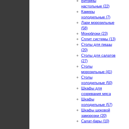
Витрины
настольные (22)
Камеры
холодильные (7)
Лари морозильные
(58)
Моноблоки (23)
Сплит системы (13)
Столы для пиццы
(20)
Столы для салатов
(27)
Столы
морозильные (41)
Столы
холодильные (50)
Шкафы для
созревания мяса
Шкафы
холодильные (57)
Шкафы шоковой
заморозки (20)
Салат-бары (10)