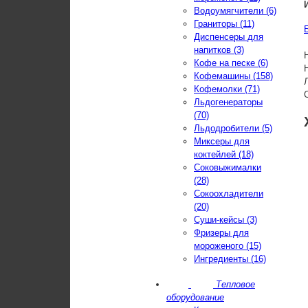
Водоумягчители (6)
Граниторы (11)
Диспенсеры для
напитков (3)
Кофе на песке (6)
Кофемашины (158)
Кофемолки (71)
Льдогенераторы
(70)
Льдодробители (5)
Миксеры для
коктейлей (18)
Соковыжималки
(28)
Сокоохладители
(20)
Суши-кейсы (3)
Фризеры для
мороженого (15)
Ингредиенты (16)
Тепловое
оборудование