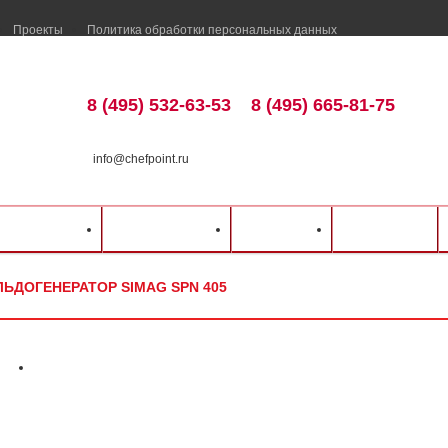
Проекты
Политика обработки персональных данных
8 (495) 532-63-53
8 (495) 665-81-75
info@chefpoint.ru
талог оборудования
⁄
Барное оборудование
⁄
Льдогенераторы
⁄
SIMAG
⁄
ка и оплата
Распродажа
Разделы
Контакты
ЛЬДОГЕНЕРАТОР SIMAG SPN 405