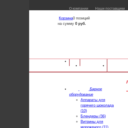
О компании
Наши поставщики
Корзина
0 позиций
на сумму
0 руб.
Оборудование для ресторанов и кафе
⁄
Ка
Каталог
Достав
Льдогенератор SIMAG SPN 405
Барное
оборудование
Аппараты для
горячего шоколада
(10)
Блендеры (36)
Витрины для
мороженого (11)