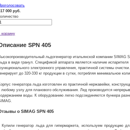
Проголосовать
517 000 руб.
количество
в корзину
Описание SPN 405
Высокопроизводительный льдогенератор итальянской компании SIMAG S
льда в виде гранул. Спецификой аппарата является наличие испарителя 
функционального электронного управления, практичной системы очистки
генерирует до 320-330 кг продукции в сутки, потребляя минимальное кол
Корпус генератора льда изготовлен из практичной нержавейки, конструк
к любому узлу для планового обслуживания. Лед производится непрерыв
содержанием воды. К оборудованию легко подсоединяются бункера разн
SIMAG.
Отзывы о SIMAG SPN 405
Купили генератор льда для гипермаркета, используем продукцию д