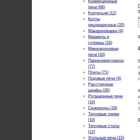
Конвекционные
печи (66)
Коптильни (12)
Котлы
пищеварочные (20)
Макароноварки (4)
Мармиты и
супницы (16)
Микроволновые
печи (20)
Пароконвектоматы
(77)
Плиты (71)
Подовые печи (4)
Расстоечные
шкафы (26)
Ротационные печи
(10)
Сковороды (18)
Тепловые линии
(10)
Тепловые столы
(12)
Угольные печи (15)