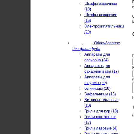
Шкафы жарочные
(13)
Шкафы пекарские
(15)
Электрокипятильники
(29)
Оборудование
для фастфуда
Аппараты для
попкорна (24)
Аппараты для
E
сахарной ваты (17)
Аппараты для
шаурмы (20)
Блинницы (18)
Вафельницы (13)
Витрины тепловые
(10)
Грили для кур (18)
Грили контактные
(17)
Грили лавовые (4)
Грили-саламандра