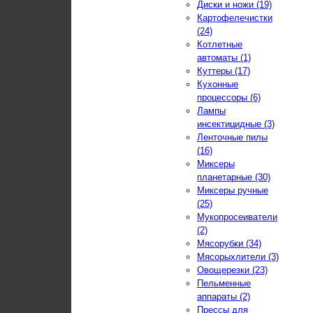
Диски и ножи (19)
Картофелечистки
(24)
Котлетные
автоматы (1)
Куттеры (17)
Кухонные
процессоры (6)
Лампы
инсектицидные (3)
Ленточные пилы
(16)
Миксеры
планетарные (30)
Миксеры ручные
(25)
Мукопросеиватели
(2)
Мясорубки (34)
Мясорыхлители (3)
Овощерезки (23)
Пельменные
аппараты (2)
Прессы для