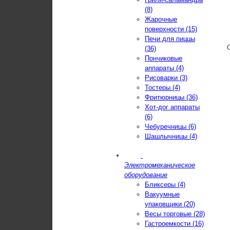
(8)
Жарочные
поверхности (15)
Печи для пиццы
(36)
Пончиковые
аппараты (4)
Рисоварки (3)
Тостеры (4)
Фритюрницы (36)
Хот-дог аппараты
(6)
Чебуречницы (6)
Шашлычницы (4)
Электромеханическое
оборудование
Бликсеры (4)
Вакуумные
упаковщики (20)
Весы торговые (28)
Гастроемкости (16)