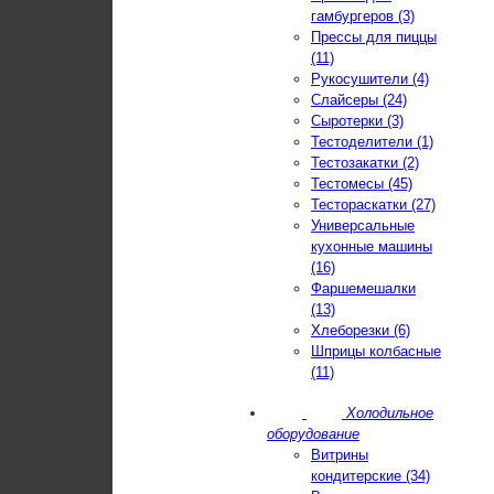
гамбургеров (3)
Прессы для пиццы
(11)
Рукосушители (4)
Слайсеры (24)
Сыротерки (3)
Тестоделители (1)
Тестозакатки (2)
Тестомесы (45)
Тестораскатки (27)
Универсальные
кухонные машины
(16)
Фаршемешалки
(13)
Хлеборезки (6)
Шприцы колбасные
(11)
Холодильное
оборудование
Витрины
кондитерские (34)