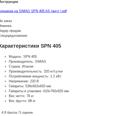
Инструкции
Брошюра на SIMAG SPN 405 AS (англ.).pdf
На заказ
Новинка
Лидер продаж
Спецпредложение
Характеристики SPN 405
Модель:
SPN 405
Производитель:
SIMAG
Страна:
Италия
Производительность:
320 кг/сутки
Потребляемая мощность:
1.2 кВт
Напряжение:
220 В
Габариты:
538х663х650 мм
Габариты в упаковке:
610х760х820 мм
Вес нетто:
78 кг
Вес брутто:
88 кг
4.8 балла ⁄ 5 оценок