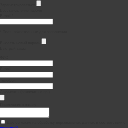
Зарегистрироваться
Восстановление пароля
E-mail *
* Поля, обязательные для заполнения
Выслать новый пароль
Быстрый заказ
ФИО
E-mail
Телефон
Документы (реквизиты и пр.)
Примечание к заказу
Даю согласие на обработку персональных данных в соответствии с
политикой