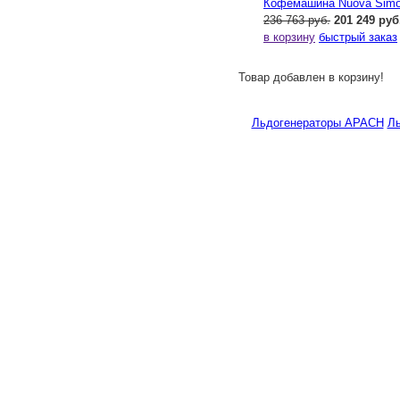
Кофемашина Nuova Simone
236 763 руб.
201 249 руб
в корзину
быстрый заказ
Товар добавлен в корзину!
Льдогенераторы APACH
Ль