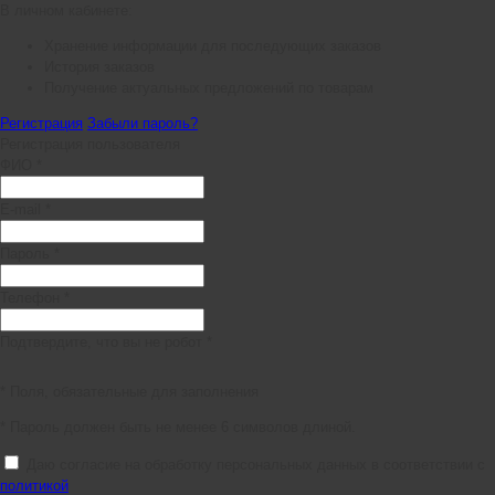
В личном кабинете:
Хранение информации для последующих заказов
История заказов
Получение актуальных предложений по товарам
Регистрация
Забыли пароль?
Регистрация пользователя
ФИО *
E-mail *
Пароль *
Телефон *
Подтвердите, что вы не робот *
* Поля, обязательные для заполнения
* Пароль должен быть не менее 6 символов длиной.
Даю согласие на обработку персональных данных в соответствии с
политикой