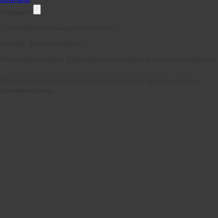
Отправить
*
Поля, обязательные для заполнения
Спасибо, Ваш заказ принят!
В ближайшее время с Вами свяжется менеджер для уточнения деталей.
Произошла ошибка во время заказа, попробуйте сделать заказ со
страницы корзины.