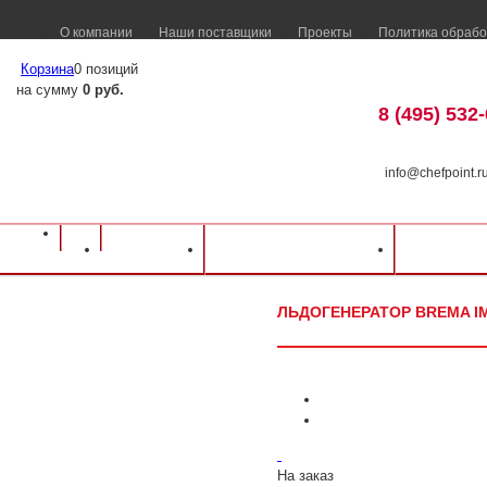
О компании
Наши поставщики
Проекты
Политика обрабо
Корзина
0 позиций
на сумму
0 руб.
8 (495) 532
info@chefpoint.r
Оборудование для ресторанов и кафе
⁄
Каталог оборудования
⁄
Барное об
Каталог
Доставка и оплата
Распрод
Льдогенератор Brema IMF 80
ЛЬДОГЕНЕРАТОР BREMA IM
На заказ