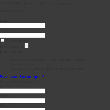
© 2014–2026 chefpoint.ru Все права защищены.
Войти в кабинет
E-mail *
Пароль *
Запомнить меня
войти в кабинет
В личном кабинете:
Хранение информации для последующих заказов
История заказов
Получение актуальных предложений по товарам
Регистрация
Забыли пароль?
Регистрация пользователя
ФИО *
E-mail *
Пароль *