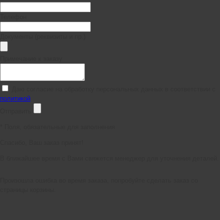
Телефон
Документы (реквизиты и пр.)
Примечание к заказу
Даю согласие на обработку персональных данных в соответствии с
политикой
Отправить
*
Поля, обязательные для заполнения
Спасибо, Ваш заказ принят!
В ближайшее время с Вами свяжется менеджер для уточнения деталей.
Произошла ошибка во время заказа, попробуйте сделать заказ со
страницы корзины.