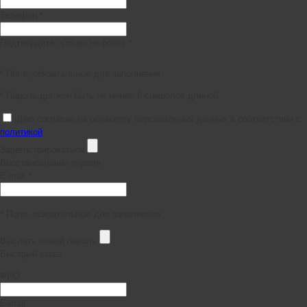
Телефон *
Подтвердите, что вы не робот *
* Поля, обязательные для заполнения
* Пароль должен быть не менее 6 символов длиной.
Даю согласие на обработку персональных данных в соответствии с
политикой
Зарегистрироваться
Восстановление пароля
E-mail *
* Поля, обязательные для заполнения
Выслать новый пароль
Быстрый заказ
ФИО
E-mail