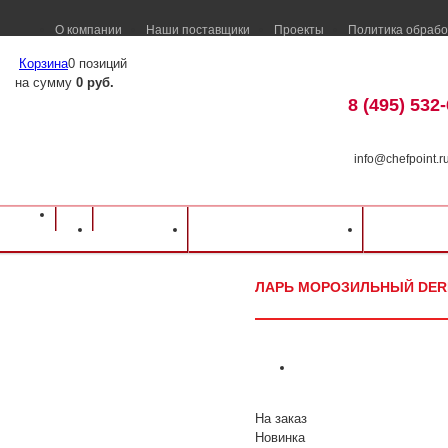
О компании
Наши поставщики
Проекты
Политика обрабо
Корзина
0 позиций
на сумму
0 руб.
8 (495) 532
info@chefpoint.r
Оборудование для ресторанов и кафе
⁄
Каталог оборудования
⁄
Холодильн
Каталог
Доставка и оплата
Распрод
Ларь морозильный DERBY F-68
ЛАРЬ МОРОЗИЛЬНЫЙ DERB
На заказ
Новинка