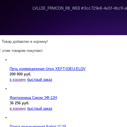
Товар добавлен в корзину!
С этим товаром покупают
Печь конвекционная Unox XEFT-03EU-ELDV
200 000 руб.
в корзину
быстрый заказ
Фритюрница Сиком ЭФ-12Н
36 256 руб.
в корзину
быстрый заказ
Плита индукционная Кобор I7-2S