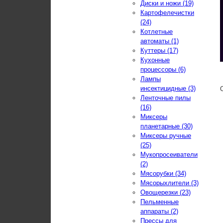
Диски и ножи (19)
Картофелечистки
(24)
Котлетные
автоматы (1)
Куттеры (17)
Кухонные
процессоры (6)
Лампы
инсектицидные (3)
Ленточные пилы
(16)
Миксеры
планетарные (30)
Миксеры ручные
(25)
Мукопросеиватели
(2)
Мясорубки (34)
Мясорыхлители (3)
Овощерезки (23)
Пельменные
аппараты (2)
Прессы для