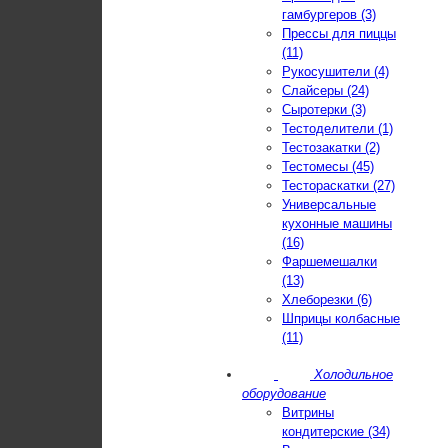
гамбургеров (3)
Прессы для пиццы
(11)
Рукосушители (4)
Слайсеры (24)
Сыротерки (3)
Тестоделители (1)
Тестозакатки (2)
Тестомесы (45)
Тестораскатки (27)
Универсальные
кухонные машины
(16)
Фаршемешалки
(13)
Хлеборезки (6)
Шприцы колбасные
(11)
Холодильное
оборудование
Витрины
кондитерские (34)