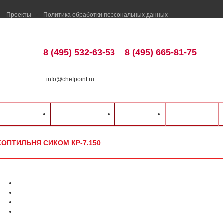
Проекты
Политика обработки персональных данных
8 (495) 532-63-53
8 (495) 665-81-75
info@chefpoint.ru
талог оборудования
⁄
Тепловое оборудование
⁄
Коптильни
⁄
Сиком
⁄
Коптильня
ка и оплата
Распродажа
Разделы
Контакты
КОПТИЛЬНЯ СИКОМ КР-7.150