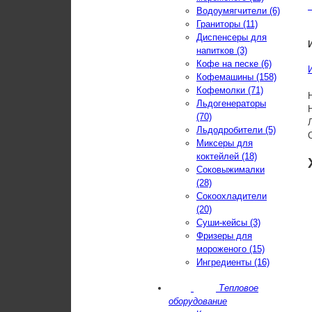
Водоумягчители (6)
Граниторы (11)
Диспенсеры для
напитков (3)
Кофе на песке (6)
Кофемашины (158)
Кофемолки (71)
Льдогенераторы
(70)
Льдодробители (5)
Миксеры для
коктейлей (18)
Соковыжималки
(28)
Сокоохладители
(20)
Суши-кейсы (3)
Фризеры для
мороженого (15)
Ингредиенты (16)
Тепловое
оборудование