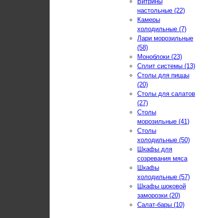
Витрины
настольные (22)
Камеры
холодильные (7)
Лари морозильные
(58)
Моноблоки (23)
Сплит системы (13)
Столы для пиццы
(20)
Столы для салатов
(27)
Столы
морозильные (41)
Столы
холодильные (50)
Шкафы для
созревания мяса
Шкафы
холодильные (57)
Шкафы шоковой
заморозки (20)
Салат-бары (10)