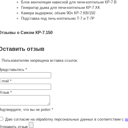
Блок вентиляции навесной для печи-коптильни КР-7.В
Генератор дыма для печи-коптильни КР-7.ХК
Камера выдержки, объем 90л КР-7.КВ/150
Подставка под печь-коптильню Т-7 и Т-7Р
Отзывы о Сиком КР-7.150
Оставить отзыв
Пользователям запрещена вставка ссылок.
Представьтесь *
-mail *
Отзыв *
Подтвердите, что вы не робот *
Даю согласие на обработку персональных данных в соответствии с
п
Отправить отзыв