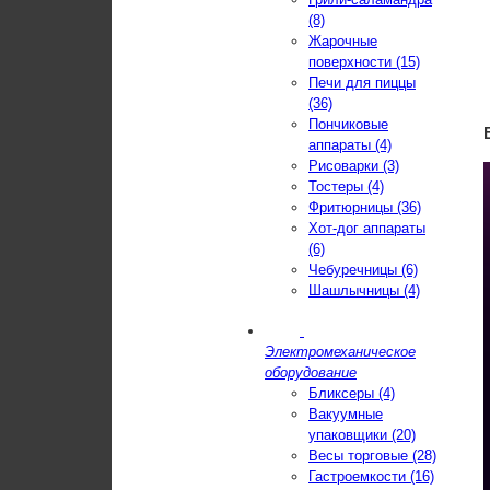
(8)
Жарочные
поверхности (15)
Печи для пиццы
(36)
Пончиковые
аппараты (4)
Рисоварки (3)
Тостеры (4)
Фритюрницы (36)
Хот-дог аппараты
(6)
Чебуречницы (6)
Шашлычницы (4)
Электромеханическое
оборудование
Бликсеры (4)
Вакуумные
упаковщики (20)
Весы торговые (28)
Гастроемкости (16)