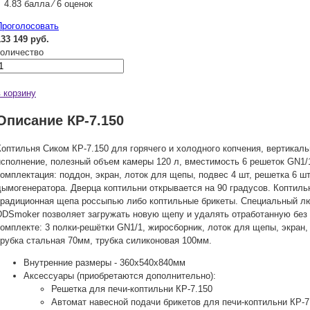
4.83 балла ⁄ 6 оценок
Проголосовать
133 149 руб.
количество
в корзину
Описание КР-7.150
Коптильня Сиком КР-7.150 для горячего и холодного копчения, вертикал
исполнение, полезный объем камеры 120 л, вместимость 6 решеток GN1/1,
комплектация: поддон, экран, лоток для щепы, подвес 4 шт, решетка 6 ш
дымогенератора. Дверца коптильни открывается на 90 градусов. Коптиль
традиционная щепа россыпью либо коптильные брикеты. Специальный лю
DDSmoker позволяет загружать новую щепу и удалять отработанную без 
комплекте: 3 полки-решётки GN1/1, жиросборник, лоток для щепы, экран,
трубка стальная 70мм, трубка силиконовая 100мм.
Внутренние размеры - 360х540х840мм
Аксессуары (приобретаются дополнительно):
Решетка для печи-коптильни КР-7.150
Автомат навесной подачи брикетов для печи-коптильни КР-7