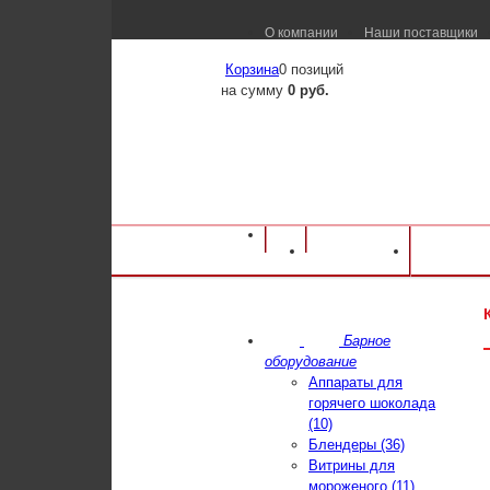
О компании
Наши поставщики
Корзина
0 позиций
на сумму
0 руб.
Оборудование для ресторанов и кафе
⁄
Ка
Каталог
Достав
Сиком КР-7.150
Барное
оборудование
Аппараты для
горячего шоколада
(10)
Блендеры (36)
Витрины для
мороженого (11)