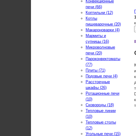
Конвекционные
печи (66)
Коптильни (12)
Котлы
пищеварочные (20)
Макароноварки (4)
Мармиты и
супницы (16)
Микроволновые
печи (20)
Пароконвектоматы
(77)
Плиты (71)
Подовые печи (4)
Расстоечные
шкафы (26)
Ротационные печи
(10)
Сковороды (18)
Тепловые линии
(10)
Тепловые столы
(12)
Угольные печи (15)