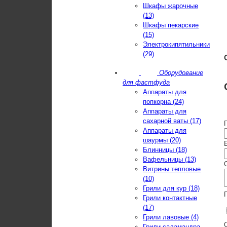
Шкафы жарочные
(13)
Шкафы пекарские
(15)
Электрокипятильники
(29)
Оборудование
для фастфуда
Аппараты для
попкорна (24)
Аппараты для
сахарной ваты (17)
Аппараты для
шаурмы (20)
E
Блинницы (18)
Вафельницы (13)
Витрины тепловые
(10)
Грили для кур (18)
Грили контактные
(17)
Грили лавовые (4)
Грили-саламандра