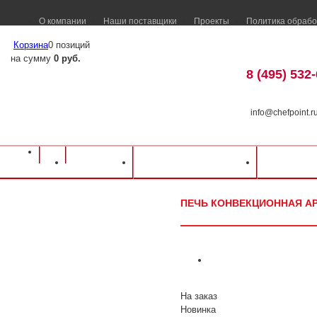
О компании
Наши поставщики
Проекты
Политика обрабо
Корзина
0 позиций
на сумму
0 руб.
8 (495) 532
info@chefpoint.r
Оборудование для ресторанов и кафе
⁄
Каталог оборудования
⁄
Тепловое о
Каталог
Доставка и оплата
Распрод
конвекционная APACH AB6M
ПЕЧЬ КОНВЕКЦИОННАЯ A
На заказ
Новинка