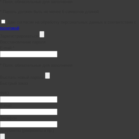
* Поля, обязательные для заполнения
* Пароль должен быть не менее 6 символов длиной.
Даю согласие на обработку персональных данных в соответствии с
политикой
Зарегистрироваться
Восстановление пароля
E-mail *
* Поля, обязательные для заполнения
Выслать новый пароль
Быстрый заказ
ФИО
E-mail
Телефон
Документы (реквизиты и пр.)