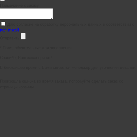
Примечание к заказу
Даю согласие на обработку персональных данных в соответствии с
политикой
Отправить
*
Поля, обязательные для заполнения
Спасибо, Ваш заказ принят!
В ближайшее время с Вами свяжется менеджер для уточнения деталей.
Произошла ошибка во время заказа, попробуйте сделать заказ со
страницы корзины.