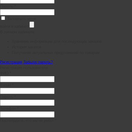
Пароль *
Запомнить меня
войти в кабинет
В личном кабинете:
Хранение информации для последующих заказов
История заказов
Получение актуальных предложений по товарам
Регистрация
Забыли пароль?
Регистрация пользователя
ФИО *
E-mail *
Пароль *
Телефон *
Подтвердите, что вы не робот *