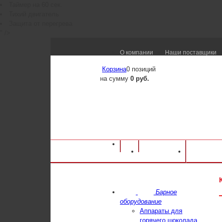
Таймер на 60 сек.
Тихий двигатель
Защита от перегрева
" />
О компании
Наши поставщики
Корзина
0 позиций
на сумму
0 руб.
Оборудование для ресторанов и кафе
⁄
Ка
Каталог
Достав
Baratza Encore
Барное
оборудование
Аппараты для
горячего шоколада