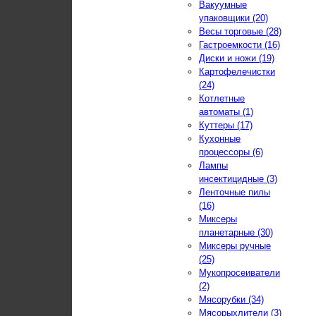
Вакуумные
упаковщики (20)
Весы торговые (28)
Гастроемкости (16)
Диски и ножи (19)
Картофелечистки
(24)
Котлетные
автоматы (1)
Куттеры (17)
Кухонные
процессоры (6)
Лампы
инсектицидные (3)
Ленточные пилы
(16)
Миксеры
планетарные (30)
Миксеры ручные
(25)
Мукопросеиватели
(2)
Мясорубки (34)
Мясорыхлители (3)