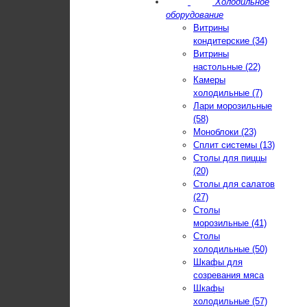
Холодильное
оборудование
Витрины
кондитерские (34)
Витрины
настольные (22)
Камеры
холодильные (7)
Лари морозильные
(58)
Моноблоки (23)
Сплит системы (13)
Столы для пиццы
(20)
Столы для салатов
(27)
Столы
морозильные (41)
Столы
холодильные (50)
Шкафы для
созревания мяса
Шкафы
холодильные (57)