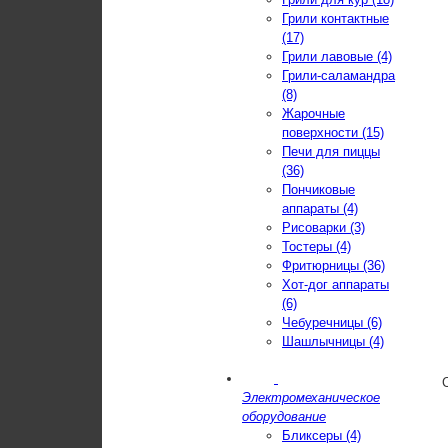
Грили контактные
(17)
Грили лавовые (4)
Грили-саламандра
(8)
Жарочные
поверхности (15)
Печи для пиццы
(36)
Пончиковые
аппараты (4)
Рисоварки (3)
Тостеры (4)
Фритюрницы (36)
Хот-дог аппараты
(6)
Чебуречницы (6)
Шашлычницы (4)
Электромеханическое
оборудование
Бликсеры (4)