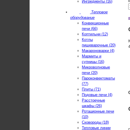
Ингредиенты (16)
Тепловое
оборудование
Конвекционные
печи (66)
Коптильни (12)
Котлы
пищеварочные (20)
Макароноварки (4)
Мармиты и
супницы (16)
Микроволновые
печи (20)
Пароконвектоматы
(77)
Плиты (71)
Подовые печи (4)
Расстоечные
шкафы (26)
Ротационные печи
(10)
Сковороды (18)
Тепловые линии