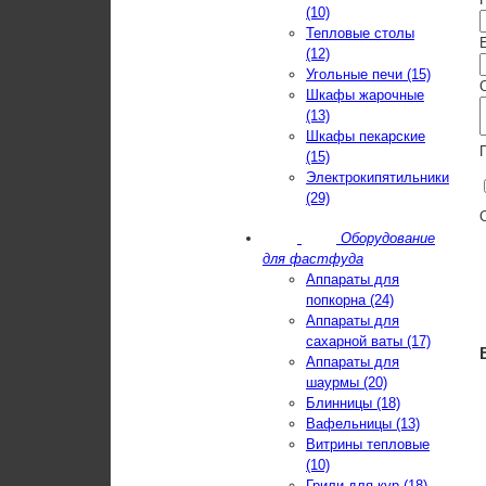
(10)
Тепловые столы
E
(12)
Угольные печи (15)
Шкафы жарочные
(13)
Шкафы пекарские
(15)
Электрокипятильники
(29)
Оборудование
для фастфуда
Аппараты для
попкорна (24)
Аппараты для
сахарной ваты (17)
Аппараты для
шаурмы (20)
Блинницы (18)
Вафельницы (13)
Витрины тепловые
(10)
Грили для кур (18)