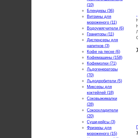
(10)
Блендеры (36)
Витрины для
мороженого (11)
Водоумягчители (6)
Граниторы (11)
Диспенсеры для
напитков (3)
Кофе на песке (6)
Кофемашины (158)
Кофемолки (71)
Льдогенераторы
(70)
Льдодробители (5)
Миксеры для
коктейлей (18)
Соковыжималки
(28)
Сокоохладители
(20)
Суши-кейсы (3)
Фризеры для
мороженого (15)