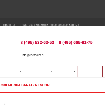
Проекты
Политика обработки персональных данных
8 (495) 532-63-53
8 (495) 665-81-75
info@chefpoint.ru
талог оборудования
⁄
Барное оборудование
⁄
Кофемолки
⁄
Baratza
⁄
Кофемолка
ка и оплата
Распродажа
Разделы
Контакты
КОФЕМОЛКА BARATZA ENCORE