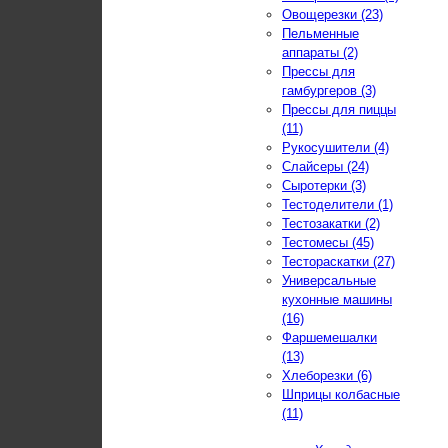
Овощерезки (23)
Пельменные
аппараты (2)
Прессы для
гамбургеров (3)
Прессы для пиццы
(11)
Рукосушители (4)
Слайсеры (24)
Сыротерки (3)
Тестоделители (1)
Тестозакатки (2)
Тестомесы (45)
Тестораскатки (27)
Универсальные
кухонные машины
(16)
Фаршемешалки
(13)
Хлеборезки (6)
Шприцы колбасные
(11)