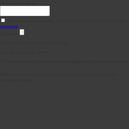
Примечание к заказу
Даю согласие на обработку персональных данных в соответствии с
политикой
Отправить
*
Поля, обязательные для заполнения
Спасибо, Ваш заказ принят!
В ближайшее время с Вами свяжется менеджер для уточнения деталей.
Произошла ошибка во время заказа, попробуйте сделать заказ со
страницы корзины.