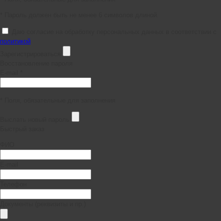
* Пароль должен быть не менее 6 символов длиной.
Даю согласие на обработку персональных данных в соответствии с
политикой
Зарегистрироваться
Восстановление пароля
E-mail *
* Поля, обязательные для заполнения
Выслать новый пароль
Быстрый заказ
ФИО
E-mail
Телефон
Документы (реквизиты и пр.)