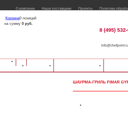
О компании
Наши поставщики
Проекты
Политика обрабо
Корзина
0 позиций
на сумму
0 руб.
8 (495) 532
info@chefpoint.r
Оборудование для ресторанов и кафе
⁄
Каталог оборудования
⁄
Оборудова
Каталог
Доставка и оплата
Распрод
FIMAR
⁄
Шаурма-гриль FIMAR GYR 40
ШАУРМА-ГРИЛЬ FIMAR GYR