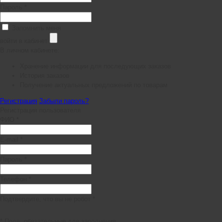
Пароль *
Запомнить меня
войти в кабинет
В личном кабинете:
Хранение информации для последующих заказов
История заказов
Получение актуальных предложений по товарам
Регистрация
Забыли пароль?
Регистрация пользователя
ФИО *
E-mail *
Пароль *
Телефон *
Подтвердите, что вы не робот *
* Поля, обязательные для заполнения