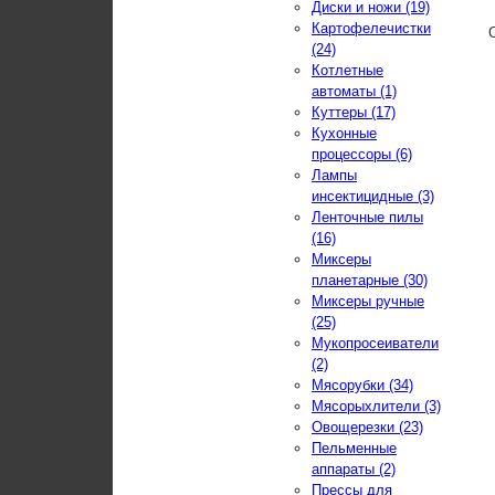
Диски и ножи (19)
Картофелечистки
(24)
Котлетные
автоматы (1)
Куттеры (17)
Кухонные
процессоры (6)
Лампы
инсектицидные (3)
Ленточные пилы
(16)
Миксеры
планетарные (30)
Миксеры ручные
(25)
Мукопросеиватели
(2)
Мясорубки (34)
Мясорыхлители (3)
Овощерезки (23)
Пельменные
аппараты (2)
Прессы для