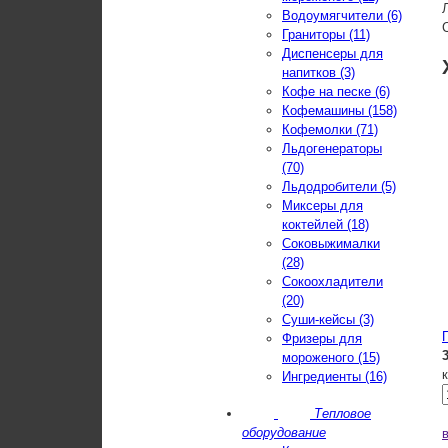
Водоумягчители (6)
Граниторы (11)
Диспенсеры для
напитков (3)
Кофе на песке (6)
Кофемашины (158)
Кофемолки (71)
Льдогенераторы
(70)
Льдодробители (5)
Миксеры для
коктейлей (18)
Соковыжималки
(28)
Сокоохладители
(20)
Суши-кейсы (3)
Фризеры для
мороженого (15)
Ингредиенты (16)
Тепловое
оборудование