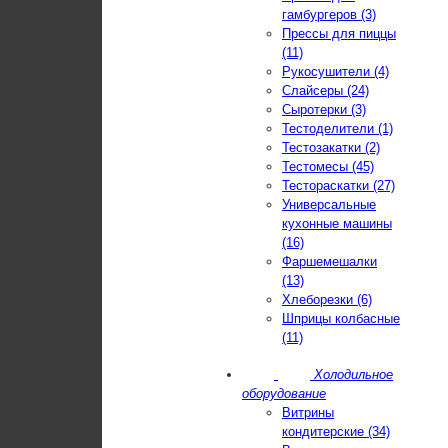
гамбургеров (3)
Прессы для пиццы
(11)
Рукосушители (4)
Слайсеры (24)
Сыротерки (3)
Тестоделители (1)
Тестозакатки (2)
Тестомесы (45)
Тестораскатки (27)
Универсальные
кухонные машины
(16)
Фаршемешалки
(13)
Хлеборезки (6)
Шприцы колбасные
(11)
Холодильное
оборудование
Витрины
кондитерские (34)