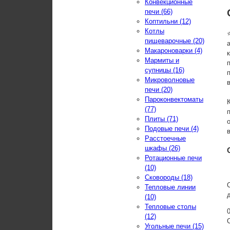
Конвекционные
печи (66)
Коптильни (12)
Котлы
пищеварочные (20)
Макароноварки (4)
Мармиты и
супницы (16)
Микроволновые
печи (20)
Пароконвектоматы
(77)
Плиты (71)
Подовые печи (4)
Расстоечные
шкафы (26)
Ротационные печи
(10)
Сковороды (18)
Тепловые линии
(10)
Тепловые столы
(12)
Угольные печи (15)