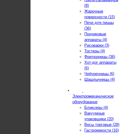
(8)
Жарочные
поверхности (15)
Печи для пиццы
(36)
Пончиковые
аппараты (4)
Рисоварки (3)
Тостеры (4)
Фритюрницы (36)
Хот-дог аппараты
(6)
Чебуречницы (6)
Шашлычницы (4)
Электромеханическое
оборудование
Бликсеры (4)
Вакуумные
упаковщики (20)
Весы торговые (28)
Гастроемкости (16)