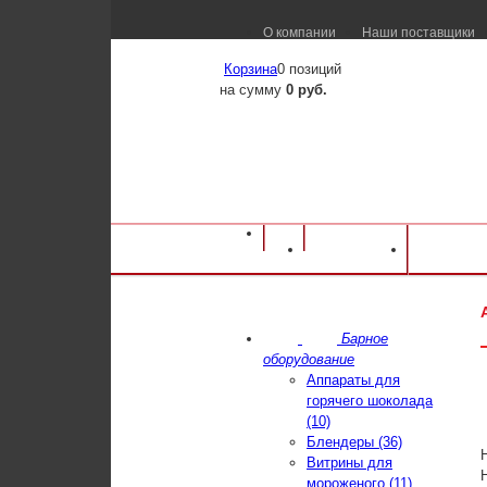
О компании
Наши поставщики
Корзина
0 позиций
на сумму
0 руб.
Оборудование для ресторанов и кафе
⁄
Ка
Каталог
Достав
VIATTO
⁄
Аппарат для горячего шоколада 
Барное
оборудование
Аппараты для
горячего шоколада
(10)
Блендеры (36)
Витрины для
мороженого (11)