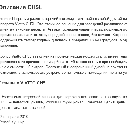
Описание CH5L
⭐⭐⭐⭐⭐ Нагреть и разлить горячий шоколад, глинтвейн и любой другой н
аппарата Viatto CH5L. Это отличное решение для заведений различного 
клиентам вкусные десерты. Аппарат оснащен чащей и вращающимися ло
перемешивать напиток до однородной консистенции, без комков. Встрое
поддерживать температурный диапазон в пределах +30-90 градусов. Мо
включения.
Корпус Viatto CH5L выполнен из прочной нержавеющей стали, имеет теп
произведена из прочного поликарбоната. Её можно снять и при необходи
объем емкости – 5 литров. Элегантный и современный дизайн в сочетани
возможность использовать устройство не только в помещении, но и на у
Отзывы о VIATTO CH5L
Нужен был недорогой аппарат для горячего шоколада на торговую точ
CH5L – неплохой дизайн, хороший функционал. Работает целый день.
деньги – хватает с головой.
02 февраля 2018
Сергей Кушнир