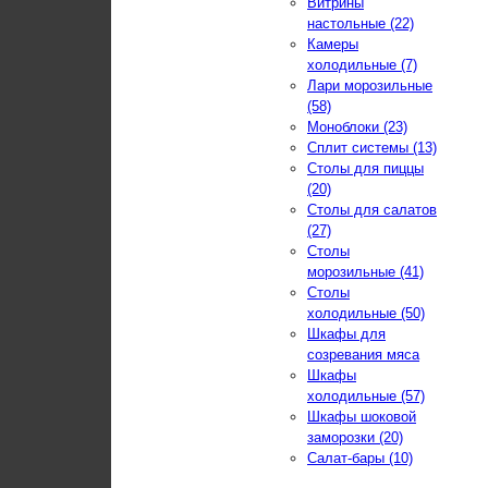
Витрины
настольные (22)
Камеры
холодильные (7)
Лари морозильные
(58)
Моноблоки (23)
Сплит системы (13)
Столы для пиццы
(20)
Столы для салатов
(27)
Столы
морозильные (41)
Столы
холодильные (50)
Шкафы для
созревания мяса
Шкафы
холодильные (57)
Шкафы шоковой
заморозки (20)
Салат-бары (10)