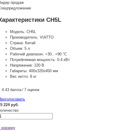
Лидер продаж
Спецпредложение
Характеристики CH5L
Модель:
CH5L
Производитель:
VIATTO
Страна:
Китай
Объем:
5 л
Рабочий диапазон:
+30...+90 °С
Потребляемая мощность:
0.4 кВт
Напряжение:
220 В
Габариты:
400х320х450 мм
Вес нетто:
8 кг
4.43 балла ⁄ 7 оценок
Проголосовать
35 224 руб.
количество
в корзину