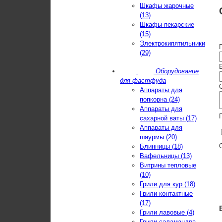
Шкафы жарочные
(13)
Шкафы пекарские
(15)
Электрокипятильники
(29)
E
Оборудование
для фастфуда
Аппараты для
попкорна (24)
Аппараты для
сахарной ваты (17)
Аппараты для
шаурмы (20)
Блинницы (18)
Вафельницы (13)
Витрины тепловые
(10)
Грили для кур (18)
Грили контактные
(17)
Грили лавовые (4)
Грили-саламандра