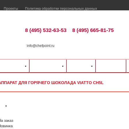
Проекты
Политика обработки персональных данных
8 (495) 532-63-53
8 (495) 665-81-75
info@chefpoint.ru
талог оборудования
⁄
Барное оборудование
⁄
Аппараты для горячего шоколад
ка и оплата
Распродажа
Разделы
Контакты
VIATTO CH5L
АППАРАТ ДЛЯ ГОРЯЧЕГО ШОКОЛАДА VIATTO CH5L
На заказ
Новинка